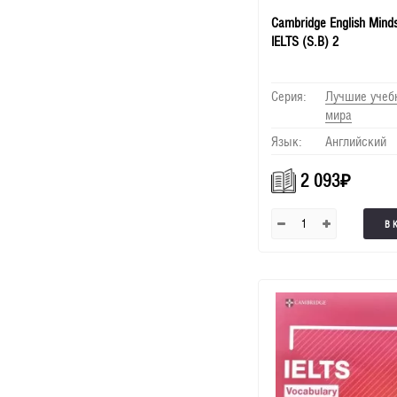
Cambridge English Minds
IELTS (S.B) 2
Серия:
Лучшие учеб
мира
Язык:
Английский
2 093
₽
В 