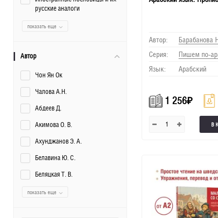
русские аналоги
показать еще
Автор:
Барабанова Н
Серия:
Пишем по-ар
Автор
Язык:
Арабский
Чон Ян Ок
Чалова А.Н.
1 256
₽
Абдеев Д.
Акимова О. В.
В 
Ахунджанов Э. А.
Белавина Ю. С.
Беляцкая Т. В.
показать еще