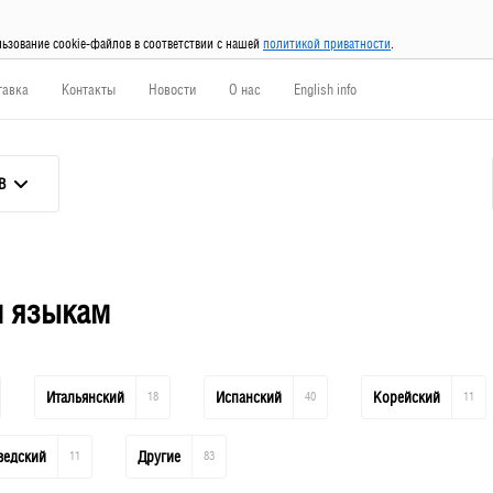
льзование cookie-файлов в соответствии с нашей
политикой приватности
.
тавка
Контакты
Новости
О нас
English info
В
м языкам
Итальянский
18
Испанский
40
Корейский
11
едский
11
Другие
83