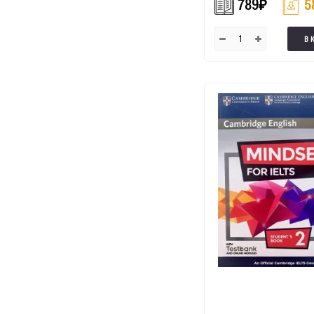
789
₽
5
В 