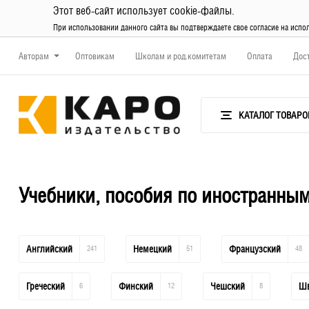
Этот веб-сайт использует cookie-файлы.
При использовании данного сайта вы подтверждаете свое согласие на испо
Авторам
Оптовикам
Школам и род.комитетам
Оплата
Дос
КАТАЛОГ ТОВАРО
Учебники, пособия по иностранны
Английский
241
Немецкий
51
Французский
48
Греческий
6
Финский
12
Чешский
8
Шв