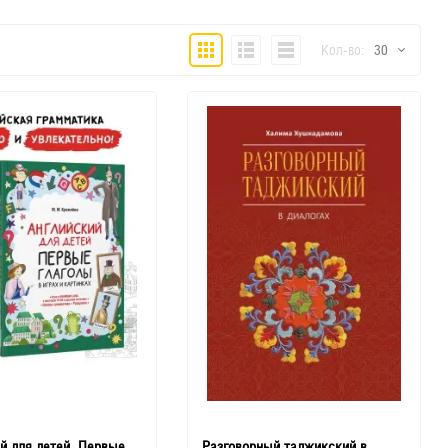
Плитка
Подробно
Компактно
Кол-во:
30
30
60
90
150
й для детей. Первые
Разговорный таджикский в