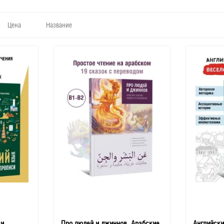
Цена
Название
си
Про людей и джиннов. Арабские
Английски