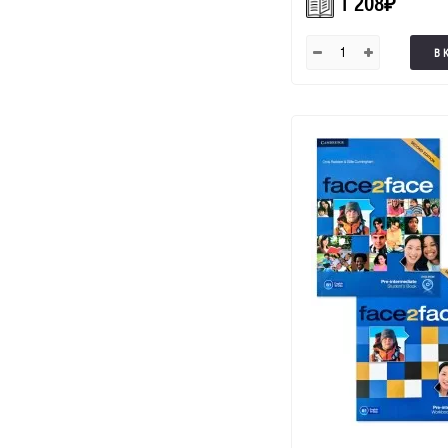
1 208
₽
В 