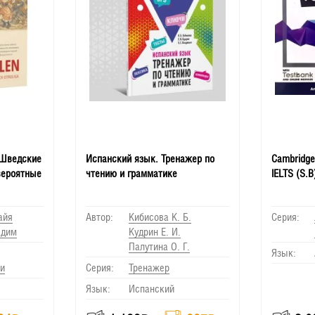
 Шведские
Испанский язык. Тренажер по
Cambridge 
вероятные
чтению и грамматике
IELTS (S.B
айя
Автор:
Кибисова К. Б.
Серия:
адим
Кудрин Е. И.
Палутина О. Г.
Язык:
и
Серия:
Тренажер
Язык:
Испанский