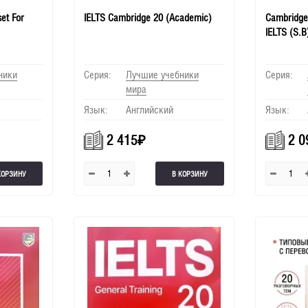
et For
IELTS Cambridge 20 (Academic)
Cambridge 
IELTS (S.B
ники
Серия:
Лучшие учебники
Серия:
мира
Язык:
Английский
Язык:
2 415
₽
2 0
КОРЗИНУ
В КОРЗИНУ