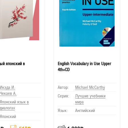
ый японский в
English Vocabulary in Use Upper
4th+CD
Икэда И.
Автор:
Michael McCarthy
Чекаев А.
Серия:
Лучшие учебники
Японский язык в
мира
диалогах
Язык:
Английский
Японский