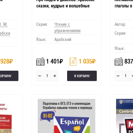
сказки, мудрые и волшебные
глаголы в
. М.
Серия:
Чтение с
Автор:
упражнениями
абски
Серия:
Язык:
Арабский
Язык:
928
₽
1 401
₽
1 035
₽
83
КОРЗИНУ
В КОРЗИНУ