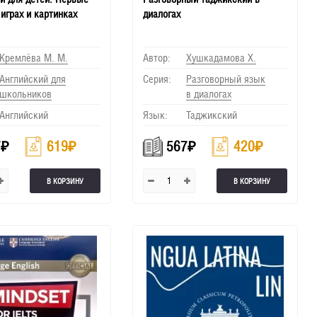
 играх и картинках
диалогах
Кремлёва М. М.
Автор:
Хушкадамова Х.
Английский для
Серия:
Разговорный язык
школьников
в диалогах
Английский
Язык:
Таджикский
7
₽
619
₽
567
₽
420
₽
В КОРЗИНУ
В КОРЗИНУ