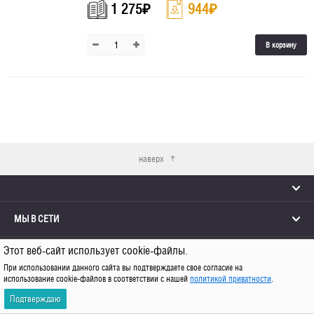
1 275
₽
944
₽
В корзину
наверх
МЫ В СЕТИ
Этот веб-сайт использует cookie-файлы.
КОНТАКТЫ
При использовании данного сайта вы подтверждаете свое согласие на
использование cookie-файлов в соответствии с нашей
политикой приватности
.
© 2026 Каро
Подтверждаю