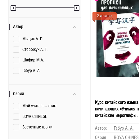
2 издание
Автор
Мыцик А. П.
Сторожук А. Г.
Шафир М.А.
Габур А. А.
Серия
Курс китайского языка
Мой учитель - книга
начинающих «Учимся п
китайские иероглифы. 
BOYA CHINESE
Издание 2». Анастасия 
Восточные языки
Автор:
Габур А. А.
Издательство КАРО. B
chinese. Прописи HSK1-
Серия:
BOYA CHINES