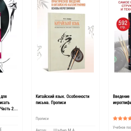
60
90
150
 для
Китайский язык. Особенности
Введение 
исать
письма. Прописи
иероглиф
Часть 2.
Габур.
Прописи
oya
3 /
Учебное по
E
Автор:
Шафир М.А.