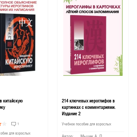
в китайскую
214 ключевых иероглифов в
ику
картинках с комментариями.
Издание 2
1
Учебное пособие для взрослых
собие для взрослых
Автор:
Мыцик А. П.