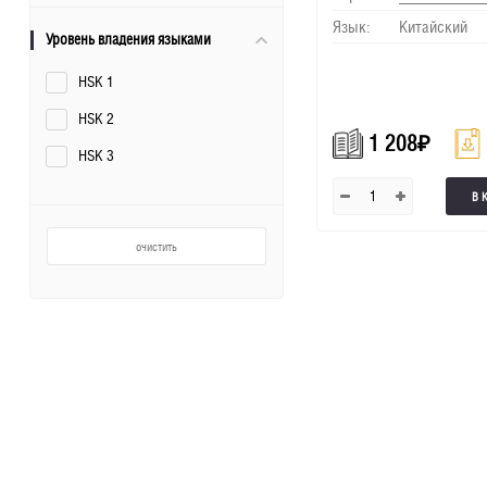
Китайский язык
Язык:
Китайский
Уровень владения языками
HSK 1
HSK 2
1 208
₽
HSK 3
В 
очистить