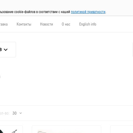
льзование cookie-файлов в соответствии с нашей
политикой приватности
.
тавка
Контакты
Новости
О нас
English info
В
й
о
ол-во:
30
30