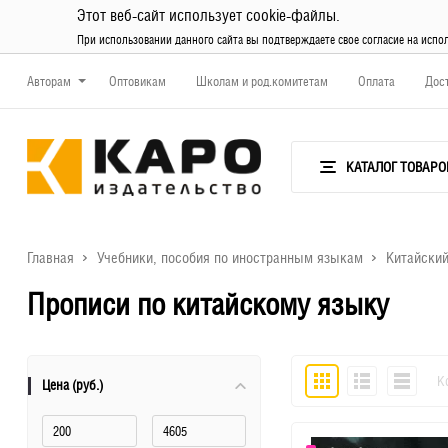
Этот веб-сайт использует cookie-файлы.
При использовании данного сайта вы подтверждаете свое согласие на испо
Авторам
Оптовикам
Школам и род.комитетам
Оплата
Дос
КАТАЛОГ ТОВАРО
Главная
Учебники, пособия по иностранным языкам
Китайски
Прописи по китайскому языку
Плитка
Подробно
Компактн
К
Цена (руб.)