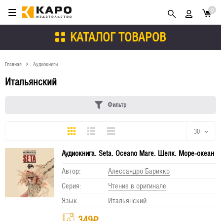
0
КАТАЛОГ ТОВАРОВ
Главная
Аудиокниги
Итальянский
Фильтр
Плитка
Подробно
Компактно
30
Аудиокнига. Seta. Oceano Mare. Шелк. Море-океан
30
Автор:
Алессандро Барикко
60
Серия:
Чтение в оригинале
90
Язык:
Итальянский
150
349
₽