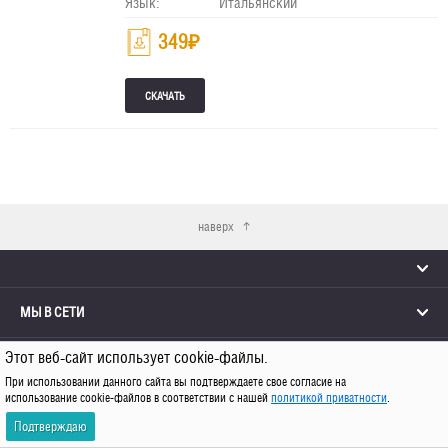
Язык:
Итальянский
349
₽
наверх
МЫ В СЕТИ
Этот веб-сайт использует cookie-файлы.
КОНТАКТЫ
При использовании данного сайта вы подтверждаете свое согласие на
использование cookie-файлов в соответствии с нашей
политикой приватности
.
© 2026 Каро
Подтверждаю