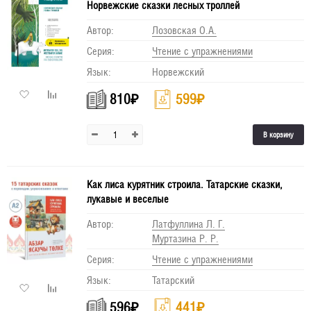
Норвежские сказки лесных троллей
Автор:
Лозовская О.А.
Серия:
Чтение с упражнениями
Язык:
Норвежский
810
₽
599
₽
В корзину
Как лиса курятник строила. Татарские сказки,
лукавые и веселые
Автор:
Латфуллина Л. Г.
Муртазина Р. Р.
Серия:
Чтение с упражнениями
Язык:
Татарский
596
₽
441
₽