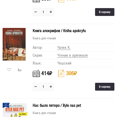
В корзину
Книга апокрифов / Kniha apokryfu
Книга для чтения
Автор:
Чапек К.
Серия:
Чтение в оригинале
Язык:
Чешский
414
₽
306
₽
В корзину
Нас было пятеро / Bylo nas pet
Книга для чтения