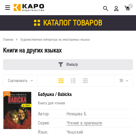
0
КАТАЛОГ ТОВАРОВ
Главная
Художественная литература на иностранных языках
Книги на других языках
Фильтр
Плитка
Подробно
Компактно
Сортировать
30
Бабушка / Babiсka
30
Книга для чтения
60
Автор:
Немцова Б.
90
Серия:
Чтение в оригинале
Язык:
Чешский
150