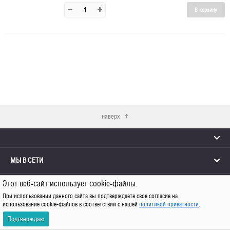
В корзину
наверх
МЫ В СЕТИ
Этот веб-сайт использует cookie-файлы.
КОНТАКТЫ
При использовании данного сайта вы подтверждаете свое согласие на
использование cookie-файлов в соответствии с нашей
политикой приватности
.
© 2026 Каро
Подтверждаю