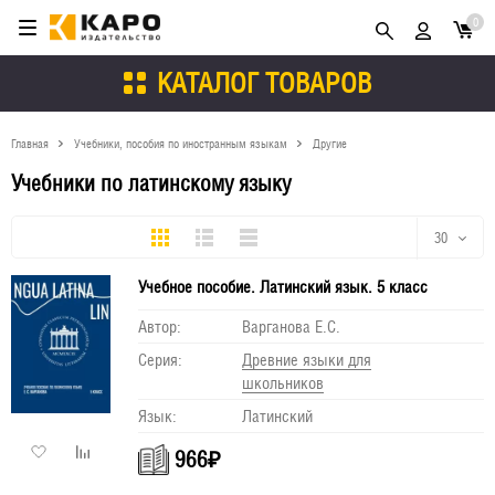
0
КАТАЛОГ ТОВАРОВ
Главная
Учебники, пособия по иностранным языкам
Другие
Учебники по латинскому языку
Плитка
Подробно
Компактно
30
Учебное пособие. Латинский язык. 5 класс
30
Автор:
Варганова Е.С.
60
Серия:
Древние языки для
школьников
90
Язык:
Латинский
150
966
₽