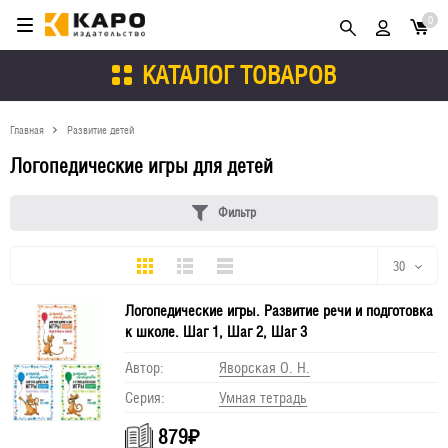
0
КАТАЛОГ ТОВАРОВ
Главная
Развитие детей
Логопедические игры для детей
Фильтр
Плитка
Подробно
Компактно
30
Логопедические игры. Развитие речи и подготовка
30
к школе. Шаг 1, Шаг 2, Шаг 3
60
Автор:
Яворская О. Н.
Серия:
Умная тетрадь
90
879
₽
150