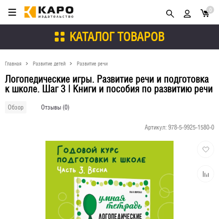
0
КАТАЛОГ ТОВАРОВ
Главная
Развитие детей
Развитие речи
Логопедические игры. Развитие речи и подготовка
к школе. Шаг 3 | Книги и пособия по развитию речи
Отзывы (0)
Обзор
Артикул:
978-5-9925-1580-0
Добави
в
избран
Добави
к
сравне