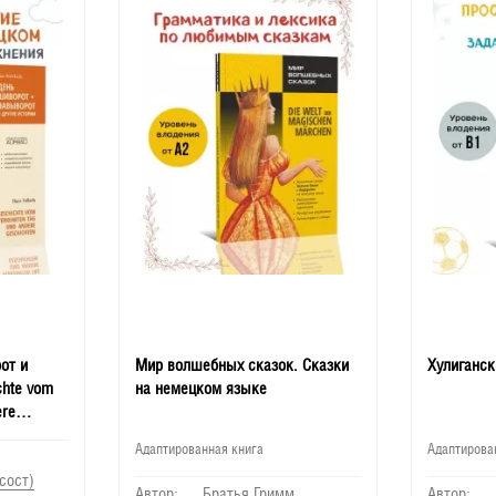
от и
Мир волшебных сказок. Сказки
Хулиганск
chte vom
на немецком языке
ere
Адаптированная книга
Адаптирова
(сост)
Автор:
Братья Гримм
Автор: