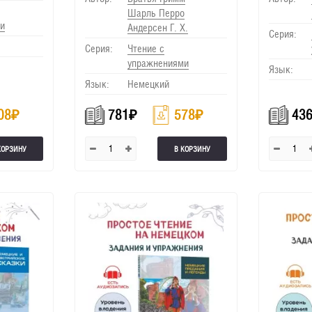
Шарль Перро
и
Андерсен Г. Х.
Серия:
Серия:
Чтение с
упражнениями
Язык:
Язык:
Немецкий
08
₽
781
₽
578
₽
43
КОРЗИНУ
В КОРЗИНУ