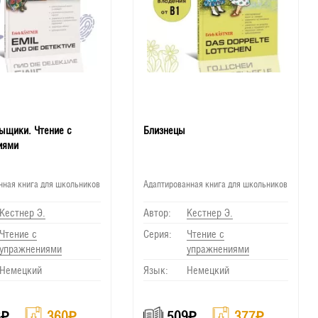
ыщики. Чтение с
Близнецы
иями
нная книга для школьников
Адаптированная книга для школьников
Кестнер Э.
Автор:
Кестнер Э.
Чтение с
Серия:
Чтение с
упражнениями
упражнениями
Немецкий
Язык:
Немецкий
6
₽
360
₽
509
₽
377
₽