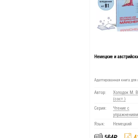
Немецкие и австрийски
Адаптированная книга для
Автор:
Холодок М. В
(сост.)
Серия:
Чтение с
упражнениям
Язык:
Немецкий
564
₽
4