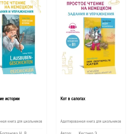
60
90
150
ие истории
Кот в сапогах
нная книга для школьников
Адаптированная книга для школьников
Богданова Н. В.
Автор:
Кестнер Э.