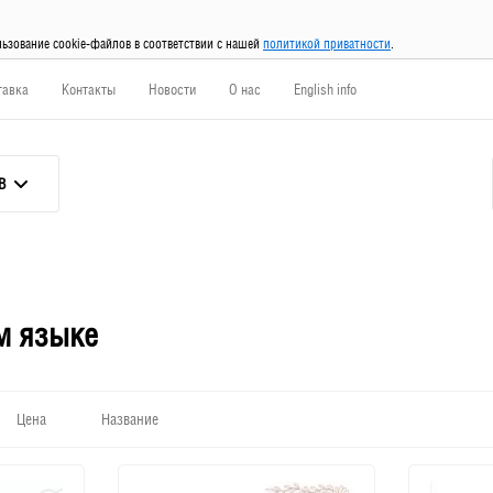
льзование cookie-файлов в соответствии с нашей
политикой приватности
.
тавка
Контакты
Новости
О нас
English info
В
м языке
Цена
Название