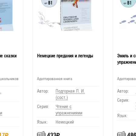
е сказки
Немецкие предания и легенды
Эмиль и с
упражнен
 школьников
Адаптированная книга
Адаптирова
.
Автор:
Подгорная Л. И.
Автор:
(сост.)
Серия:
Серия:
Чтение с
и
упражнениями
Язык:
Язык:
Немецкий
17
₽
433
₽
48