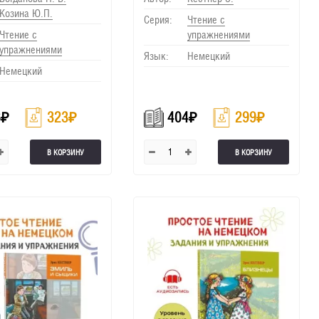
Козина Ю.П.
Серия:
Чтение с
Чтение с
упражнениями
упражнениями
Язык:
Немецкий
Немецкий
6
₽
323
₽
404
₽
299
₽
В КОРЗИНУ
В КОРЗИНУ