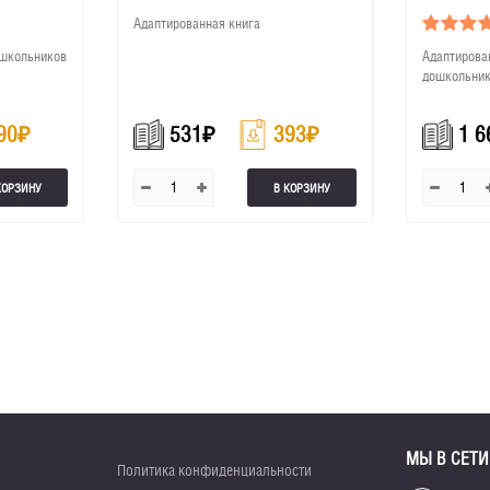
французском языке
Адаптированная книга
 школьников
Адаптирован
дошкольни
90
₽
531
₽
393
₽
1 6
КОРЗИНУ
В КОРЗИНУ
МЫ В СЕТИ
Политика конфиденциальности