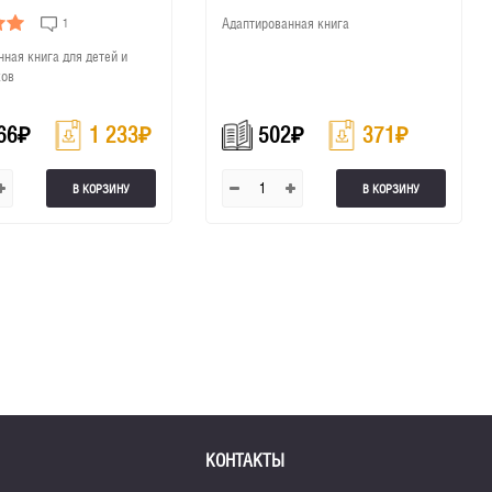
упражнениями
1
Адаптированная книга
ная книга для детей и
ков
66
₽
1 233
₽
502
₽
371
₽
В КОРЗИНУ
В КОРЗИНУ
КОНТАКТЫ