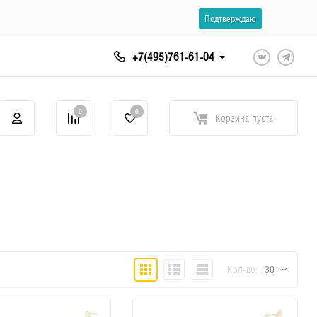
Подтверждаю
+7(495)761-61-04
0
0
Корзина
пуста
Плитка
Подробно
Компактно
Кол-во:
30
30