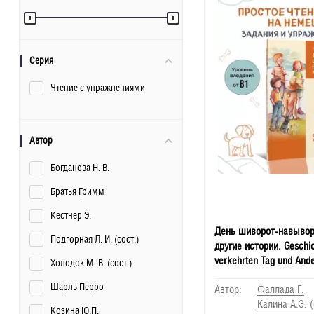
Серия
Чтение с упражнениями
Автор
Богданова Н. В.
Братья Гримм
Кестнер Э.
День шиворот-навывор
Подгорная Л. И. (сост.)
другие истории. Geschi
verkehrten Tag und And
Холодок М. В. (сост.)
Geschichten
Шарль Перро
Автор:
Фаллада Г.
Калина А.Э. 
Козина Ю.П.