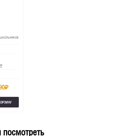
 школьников
и
90
₽
КОРЗИНУ
 посмотреть