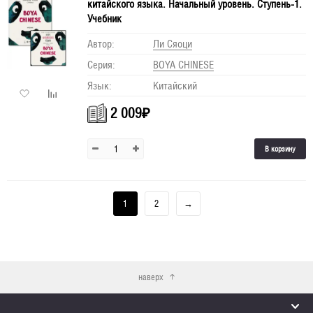
китайского языка. Начальный уровень. Ступень-1.
Учебник
Автор:
Ли Сяоци
Серия:
BOYA CHINESE
Язык:
Китайский
2 009
₽
В корзину
1
2
→
наверх