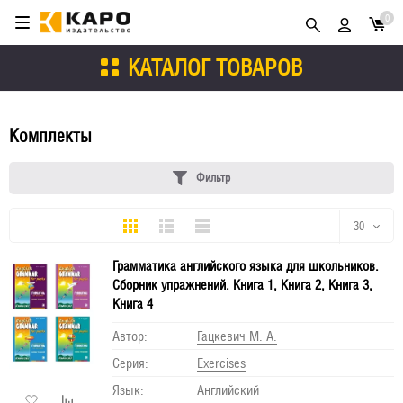
0
КАТАЛОГ ТОВАРОВ
Комплекты
Фильтр
Плитка
Подробно
Компактно
30
Грамматика английского языка для школьников.
30
Сборник упражнений. Книга 1, Книга 2, Книга 3,
Книга 4
60
Автор:
Гацкевич М. А.
90
Серия:
Еxercises
150
Язык:
Английский