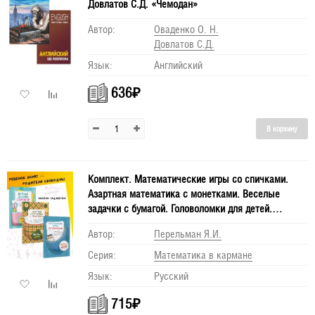
Довлатов С.Д. «Чемодан»
Автор:
Оваденко О. Н.
Довлатов С.Д.
Язык:
Английский
636
₽
В корзину
Комплект. Математические игры со спичками.
Азартная математика с монетками. Веселые
задачки с бумагой. Головоломки для детей.
Перельман
Автор:
Перельман Я.И.
Серия:
Математика в кармане
Язык:
Русский
715
₽