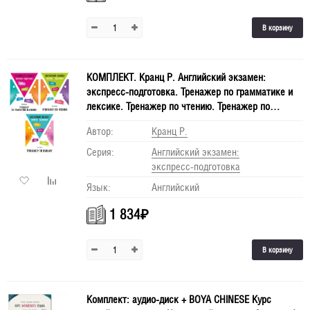
В корзину
КОМПЛЕКТ. Кранц Р. Английский экзамен:
экспресс-подготовка. Тренажер по грамматике и
лексике. Тренажер по чтению. Тренажер по
письму. ЕГЭ английский. ОГЭ английский.
Автор:
Кранц Р.
Подготовка к экзамену по английскому. IELTS.
TOEFL
Серия:
Английский экзамен:
экспресс-подготовка
Язык:
Английский
1 834
₽
В корзину
Комплект: аудио-диск + BOYA CHINESE Курс