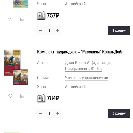
Язык:
Английский
757
₽
В корзину
Комплект: аудио-диск + "Рассказы" Конан-Дойл
Автор:
Дойл Конан А. (адаптация
Голицынского Ю. Б.)
Серия:
Чтение с упражнениями
Язык:
Английский
784
₽
В корзину