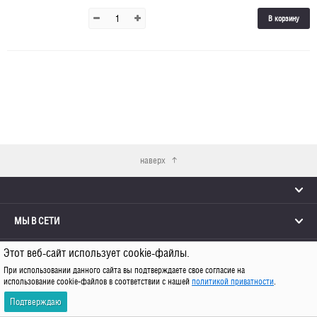
В корзину
наверх
МЫ В СЕТИ
Этот веб-сайт использует cookie-файлы.
КОНТАКТЫ
При использовании данного сайта вы подтверждаете свое согласие на
использование cookie-файлов в соответствии с нашей
политикой приватности
.
© 2026 Каро
Подтверждаю