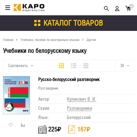
0
КАТАЛОГ ТОВАРОВ
Главная
Учебники, пособия по иностранным языкам
Другие
Учебники по белорусскому языку
Плитка
Подробно
Компактно
Сортировать
30
Русско-белорусский разговорник
30
Разговорник
60
Автор:
Куликович В. И.
90
Серия:
Разговорники
Язык:
Белорусский
150
225
₽
167
₽