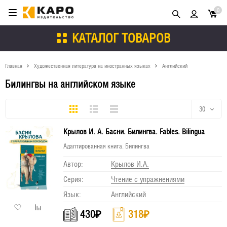
0
КАТАЛОГ ТОВАРОВ
Главная
Художественная литература на иностранных языках
Английский
Билингвы на английском языке
Плитка
Подробно
Компактно
30
Крылов И. А. Басни. Билингва. Fables. Bilingua
30
Адаптированная книга. Билингва
60
Автор:
Крылов И.А.
90
Серия:
Чтение с упражнениями
Язык:
Английский
150
430
₽
318
₽