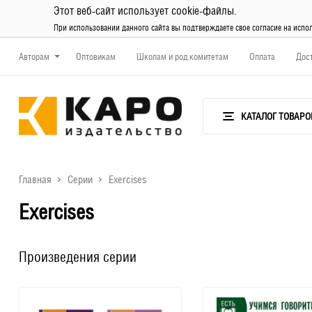
Этот веб-сайт использует cookie-файлы.
При использовании данного сайта вы подтверждаете свое согласие на испо
Авторам
Оптовикам
Школам и род.комитетам
Оплата
Дос
КАТАЛОГ ТОВАРО
Главная
Серии
Еxercises
Еxercises
Произведения серии