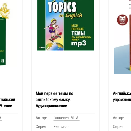
Мои первые темы по
Английска
глийский
английскому языку.
упражнени
Чтение с
Аудиоприложение
А.
Автор:
Гацкевич М. А.
Автор:
Серия:
Еxercises
Серия: