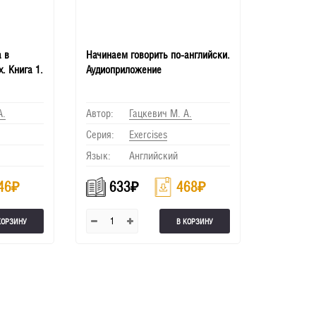
 в
Начинаем говорить по-английски.
. Книга 1.
Аудиоприложение
А.
Автор:
Гацкевич М. А.
Серия:
Еxercises
Язык:
Английский
46
₽
633
₽
468
₽
КОРЗИНУ
В КОРЗИНУ