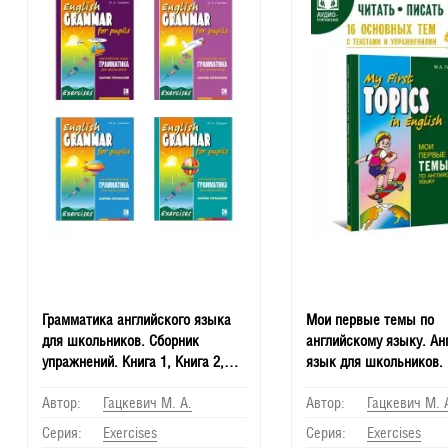
Грамматика английского языка
Мои первые темы по
для школьников. Сборник
английскому языку. Ан
упражнений. Книга 1, Книга 2,
язык для школьников. 
Книга 3, Книга 4
упражнениями
Автор:
Гацкевич М. А.
Автор:
Гацкевич М. 
Серия:
Еxercises
Серия:
Еxercises