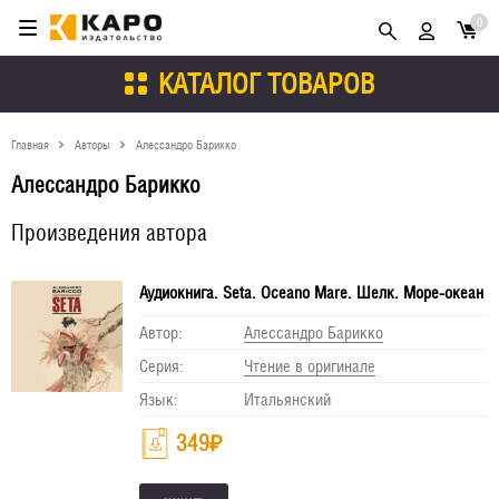
0
КАТАЛОГ ТОВАРОВ
Главная
Авторы
Алессандро Барикко
Алессандро Барикко
Произведения автора
Аудиокнига. Seta. Oceano Mare. Шелк. Море-океан
Автор:
Алессандро Барикко
Серия:
Чтение в оригинале
Язык:
Итальянский
349
₽