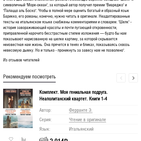
символичный "Море-океан", за который автор получил премии "Виареджо" и
"Палаццо аль Боско". Чтобы в полной мере оценить богатый и образный язык
Барикко, его романы, конечно, нужно читать в оригинале. Неадаптированные
тексты на итальянском языке снабжены комментариями и словарем. "Шелк" -
история завораживающей красоты и почти пугающей откровенности,
приправленной нарочито бесстрастным стилем изложения — будто бы нам
показывают нарисованную на шелке картину, за которой скрывается
неизвестная нам жизнь. Она прячется в тенях и бликах, показываясь сквозь
невесомую дымку. Но и только - проникнуть за завесу нам не позволено".
Из отзывов читателей
Рекомендуем посмотреть
Комплект. Моя гениальная подруга.
Неаполитанский квартет. Книги 1-4
Автор:
Ферранте Э.
Серия:
Чтение в оригинале
Язык:
Итальянский