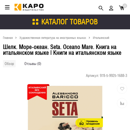
0
КАТАЛОГ ТОВАРОВ
Главная
Художественная литература на иностранных языках
Итальянский
Шелк. Море-океан. Seta. Oceano Mare. Книга на
итальянском языке | Книги на итальянском языке
Отзывы (0)
Обзор
Артикул:
978-5-9925-1688-3
Добави
в
избран
Добави
к
сравне