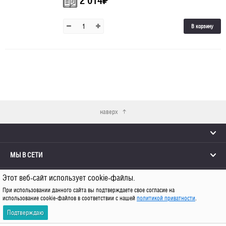
2 014
₽
В корзину
наверх
МЫ В СЕТИ
Этот веб-сайт использует cookie-файлы.
КОНТАКТЫ
При использовании данного сайта вы подтверждаете свое согласие на
использование cookie-файлов в соответствии с нашей
политикой приватности
.
© 2026 Каро
Подтверждаю