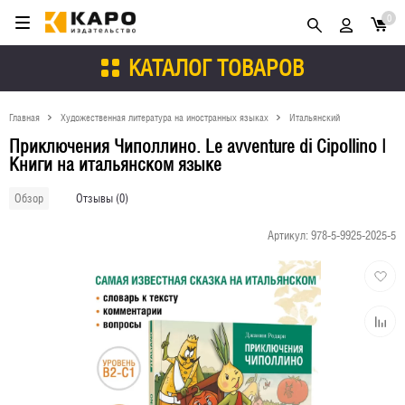
0
КАТАЛОГ ТОВАРОВ
Главная
Художественная литература на иностранных языках
Итальянский
Приключения Чиполлино. Le avventure di Cipollino |
Книги на итальянском языке
Отзывы (0)
Обзор
Артикул:
978-5-9925-2025-5
Добави
в
избран
Добави
к
сравне