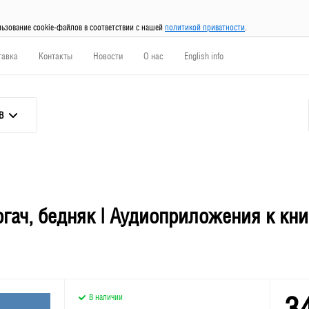
льзование cookie-файлов в соответствии с нашей
политикой приватности
.
тавка
Контакты
Новости
О нас
English info
В
огач, бедняк | Аудиоприложения к кн
3
В наличии