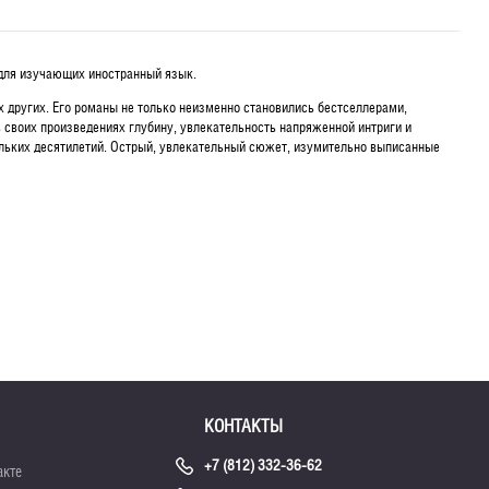
т для изучающих иностранный язык.
х других. Его романы не только неизменно становились бестселлерами,
 своих произведениях глубину, увлекательность напряженной интриги и
ольких десятилетий. Острый, увлекательный сюжет, изумительно выписанные
КОНТАКТЫ
+7 (812) 332-36-62
акте