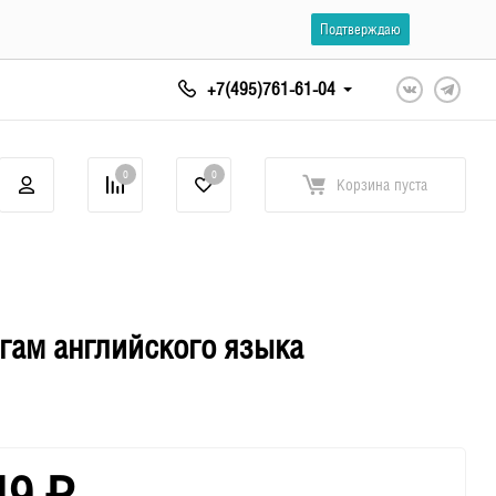
Подтверждаю
+7(495)761-61-04
0
0
Корзина
пуста
игам английского языка
49
₽