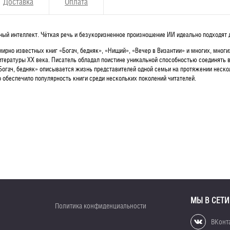
Доставка
Оплата
енный интеллект. Чёткая речь и безукоризненное произношение ИИ идеально подходя
рно известных книг «Богач, бедняк», «Нищий», «Вечер в Византии» и многих, многи
итературы ХХ века. Писатель обладал поистине уникальной способностью соединять в
Богач, бедняк» описывается жизнь представителей одной семьи на протяжении неск
 обеспечило популярность книги среди нескольких поколений читателей.
МЫ В СЕТИ
Политика конфиденциальности
ВКонт