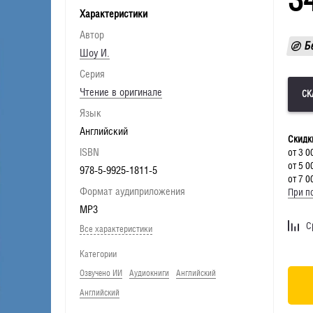
Характеристики
Автор
Б
Шоу И.
Серия
Чтение в оригинале
Язык
Английский
Скидк
ISBN
от 3 0
от 5 0
978-5-9925-1811-5
от 7 0
Формат аудиприложения
При по
MP3
С
Все характеристики
Категории
Озвучено ИИ
Аудиокниги
Английский
Английский