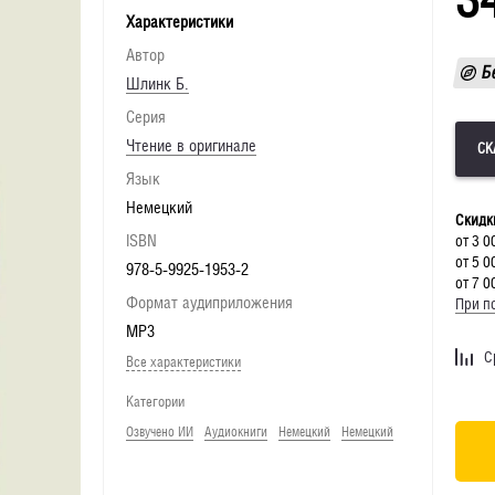
Характеристики
Автор
Б
Шлинк Б.
Серия
Чтение в оригинале
Язык
Немецкий
Скидк
ISBN
от 3 0
от 5 0
978-5-9925-1953-2
от 7 0
Формат аудиприложения
При по
MP3
С
Все характеристики
Категории
Озвучено ИИ
Аудиокниги
Немецкий
Немецкий