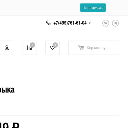
Подтверждаю
+7(495)761-61-04
0
0
Корзина
пуста
зыка
49
₽