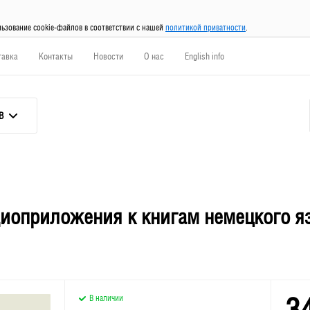
льзование cookie-файлов в соответствии с нашей
политикой приватности
.
тавка
Контакты
Новости
О нас
English info
В
Аудиоприложения к книгам немецкого я
3
В наличии