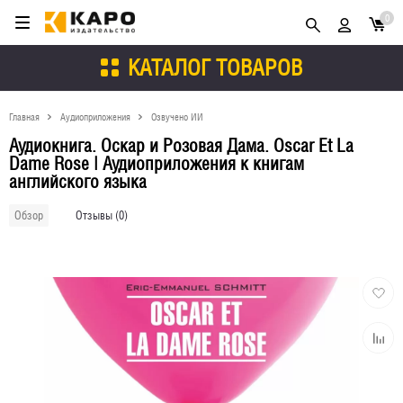
0
КАТАЛОГ ТОВАРОВ
Главная
Аудиоприложения
Озвучено ИИ
Аудиокнига. Оскар и Розовая Дама. Oscar Et La
Dame Rose | Аудиоприложения к книгам
английского языка
Отзывы (0)
Обзор
Добави
в
избран
Добави
к
сравне