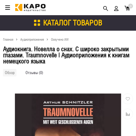
0
КАТАЛОГ ТОВАРОВ
Главная
Аудиоприложения
Озвучено ИИ
Аудиокнига. Новелла о снах. С широко закрытыми
глазами. Traumnovelle | Аудиоприложения к книгам
немецкого языка
Отзывы (0)
Обзор
Добави
в
избран
Добави
к
сравне