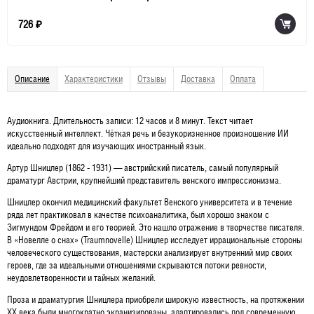
726
₽
Описание
Характеристики
Отзывы
Доставка
Оплата
Аудиокнига. Длительность записи: 12 часов и 8 минут. Текст читает
искусственный интеллект. Чёткая речь и безукоризненное произношение ИИ
идеально подходят для изучающих иностранный язык.
Артур Шницлер (1862 - 1931) — австрийский писатель, самый популярный
драматург Австрии, крупнейший представитель венского импрессионизма.
Шницлер окончил медицинский факультет Венского университета и в течение
ряда лет практиковал в качестве психоаналитика, был хорошо знаком с
Зигмундом Фрейдом и его теорией. Это нашло отражение в творчестве писателя.
В «Новелле о снах» (Traumnovelle) Шницлер исследует иррациональные стороны
человеческого существования, мастерски анализирует внутренний мир своих
героев, где за идеальными отношениями скрываются потоки ревности,
неудовлетворенности и тайных желаний.
Проза и драматургия Шницлера приобрели широкую известность, на протяжении
XX века были многократно экранизированы, адаптировались под современную