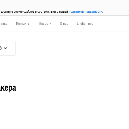
льзование cookie-файлов в соответствии с нашей
политикой приватности
.
тавка
Контакты
Новости
О нас
English info
В
акера