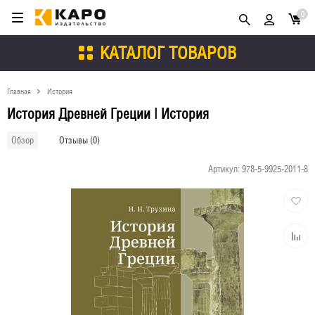
0
КАТАЛОГ ТОВАРОВ
Главная
История
История Древней Греции | История
Отзывы (0)
Обзор
Артикул:
978-5-9925-2011-8
Добави
в
избран
Добави
к
сравне