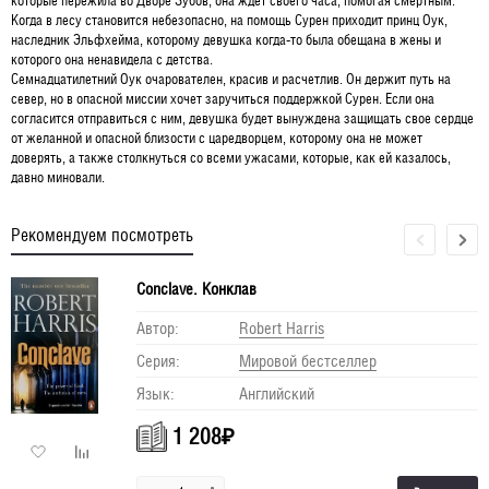
которые пережила во Дворе Зубов, она ждёт своего часа, помогая смертным.
Когда в лесу становится небезопасно, на помощь Сурен приходит принц Оук,
наследник Эльфхейма, которому девушка когда-то была обещана в жены и
которого она ненавидела с детства.
Семнадцатилетний Оук очарователен, красив и расчетлив. Он держит путь на
север, но в опасной миссии хочет заручиться поддержкой Сурен. Если она
согласится отправиться с ним, девушка будет вынуждена защищать свое сердце
от желанной и опасной близости с царедворцем, которому она не может
доверять, а также столкнуться со всеми ужасами, которые, как ей казалось,
давно миновали.
Рекомендуем посмотреть
Conclave. Конклав
Автор:
Robert Harris
Серия:
Мировой бестселлер
Язык:
Английский
1 208
₽