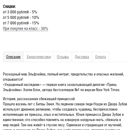
Скидки:
от 3 000 рублей - 5%
от 5 000 рублей - 10%
от 7 000 рублей - 15%
При покупке на класс - 30%
Описание
Характеристики
Отзывы
Доставка
Оплата
Роскошный мир Эльфхейма, полный интриг, предательства и опасных желаний,
открывается!
«Украденный наследник» — первая книга захватывающей дилогии «Принц
Эльфхейма» Холли Блэк, автора бестселлеров №1 по версии New York Times.
История, рассказанная сбежавшей принцессой.
Прошло восемь лет с Битвы Змея. На ледяном севере леди Ноури из Двора Зубов
использует древнюю реликвию, чтобы создавать чудовищ, беспрекословно
исполняющих ее приказы, злых и мстительных. Юная принцесса Двора Зубов и
единственная, кто способен повлиять на коварную колдунью-мать, сбежала в
мир людей. Там она живёт в глухом лесу. Одинокая и страдающая от мучений,