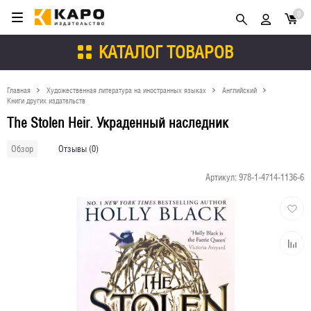
0
КАТАЛОГ ТОВАРОВ
Главная
Художественная литература на иностранных языках
Английский
Книги других издательств
The Stolen Heir. Украденный наследник
Отзывы (0)
Обзор
Артикул:
978-1-4714-1136-6
Добави
в
избран
Добави
к
сравне