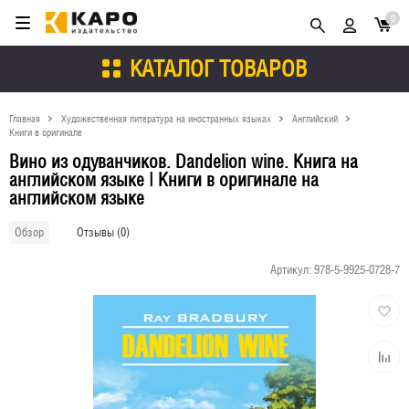
0
КАТАЛОГ ТОВАРОВ
Главная
Художественная литература на иностранных языках
Английский
Книги в оригинале
Вино из одуванчиков. Dandelion wine. Книга на
английском языке | Книги в оригинале на
английском языке
Отзывы (0)
Обзор
Артикул:
978-5-9925-0728-7
Добави
в
избран
Добави
к
сравне