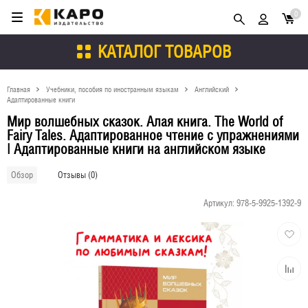
0
КАТАЛОГ ТОВАРОВ
Главная
Учебники, пособия по иностранным языкам
Английский
Адаптированные книги
Мир волшебных сказок. Алая книга. The World of
Fairy Tales. Адаптированное чтение с упражнениями
| Адаптированные книги на английском языке
Отзывы (0)
Обзор
Артикул:
978-5-9925-1392-9
Добави
в
избран
Добави
к
сравне