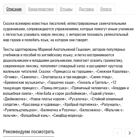
Описание
Характеристики
Отзывы
Доставка
Оплата
Сказки всемирно известных писателей, иллюстрированные замечательными
художниками, сопровождаются упражнениями, которые помогут юным ученикам
с легкостью усваивать новую лексику, с интересом познавать увлекательный
мир героев и полюбить язык, на котором они говорят.
Тексты адаптированы Мариной Анатольевной Гацкевич, автором популярных
учебников и пособий по английскому языку, и легко воспринимаются
дошкольниками и младшими школьниками, помогают освоить грамматику,
современную лексику, пополняют словарный запас и расширяют кругозор
маленьких читателей. Сказки: «Принцесса на горошине», «Снежная Королева»,
«Огниво», «Свинопас», «Златовласка и три медведя», «Синяя птица»,
«Бременские музыканты», «Горшочек каши», «Гензель и Гретель», «12
танцующих принцесс», «Принц-лягушка», «Пряничный человечек», «Аладдин и
волшебная лампа», «Али-Баба и сорок разбойников», «Гадкий утенок»,
«Дюймовочка», «Новое платье короля», «Русалочка», «Стойкий оловянный
солдатик», «Красавица и чудовище», «Храбрый портняжка», «Рапунцель»,
«Румпельштильцхен», «Беляночка и Розочка», «Белоснежка», «Мальчик-с-
пальчик», «Волшебный конь», «Синдбад-мореход».
Рекомендуем посмотреть