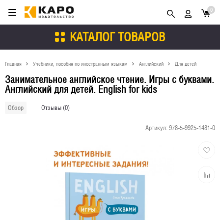
0
КАТАЛОГ ТОВАРОВ
Главная
Учебники, пособия по иностранным языкам
Английский
Для детей
Занимательное английское чтение. Игры с буквами.
Английский для детей. English for kids
Отзывы (0)
Обзор
Артикул:
978-5-9925-1481-0
Добави
в
избран
Добави
к
сравне