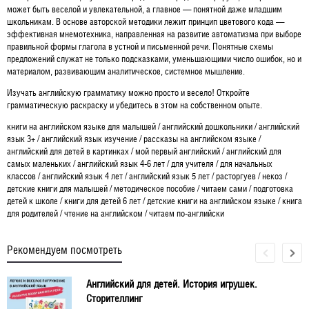
может быть веселой и увлекательной, а главное — понятной даже младшим
школьникам. В основе авторской методики лежит принцип цветового кода —
эффективная мнемотехника, направленная на развитие автоматизма при выборе
правильной формы глагола в устной и письменной речи. Понятные схемы
предложений служат не только подсказками, уменьшающими число ошибок, но и
материалом, развивающим аналитическое, системное мышление.
Изучать английскую грамматику можно просто и весело! Откройте
грамматическую раскраску и убедитесь в этом на собственном опыте.
книги на английском языке для малышей / английский дошкольники / английский
язык 3+ / английский язык изучение / рассказы на английском языке /
английский для детей в картинках / мой первый английский / английский для
самых маленьких / английский язык 4-6 лет / для учителя / для начальных
классов / английский язык 4 лет / английский язык 5 лет / расторгуев / некоз /
детские книги для малышей / методическое пособие / читаем сами / подготовка
детей к школе / книги для детей 6 лет / детские книги на английском языке / книга
для родителей / чтение на английском / читаем по-английски
Рекомендуем посмотреть
Английский для детей. История игрушек.
Сторителлинг