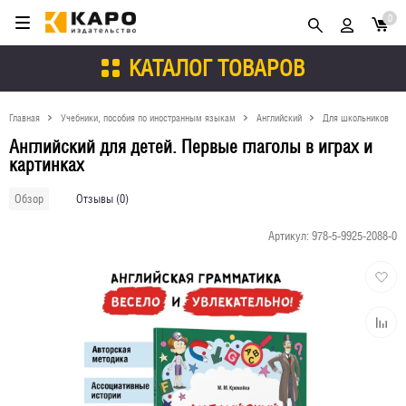
0
КАТАЛОГ ТОВАРОВ
Главная
Учебники, пособия по иностранным языкам
Английский
Для школьников
Английский для детей. Первые глаголы в играх и
картинках
Отзывы (0)
Обзор
Артикул:
978-5-9925-2088-0
Добави
в
избран
Добави
к
сравне