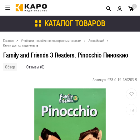
0
КАТАЛОГ ТОВАРОВ
Главная
Учебники, пособия по иностранным языкам
Английский
Книги других издательств
Family and Friends 3 Readers. Pinocchio Пиноккио
Отзывы (0)
Обзор
Артикул:
978-0-19-480263-5
Добави
в
избран
Добави
к
сравне