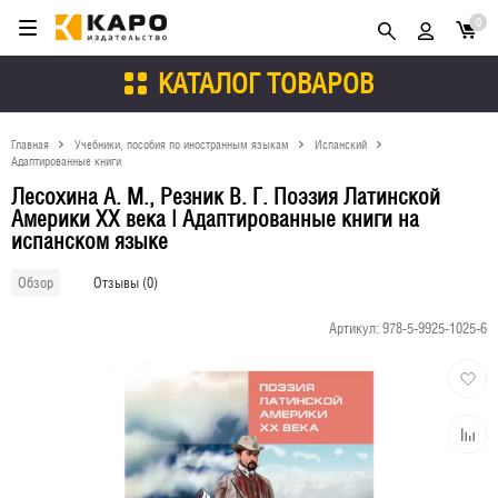
0
КАТАЛОГ ТОВАРОВ
Главная
Учебники, пособия по иностранным языкам
Испанский
Адаптированные книги
Лесохина А. М., Резник В. Г. Поэзия Латинской
Америки XX века | Адаптированные книги на
испанском языке
Отзывы (0)
Обзор
Артикул:
978-5-9925-1025-6
Добави
в
избран
Добави
к
сравне