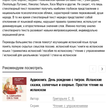
Леопольдо Лугонес, Николас Гильен, Хосе Марти и другие. Не секрет, что лишь
стихотворный текст позволяет получить наиболее глубокое представление о
национальном психологическом облике, характерной гамме переживаний, душе
народа. В то же время стихотворный текст нередко представляет собой
отклонение от языковой нормы, нарушает правила грамматики, использует не
доминирующие, а второстепенные значения слов. Именно поэтому анализ
стихотворного текста развивает навыки импровизационной, индивидуально
окрашенной речи.
Переводы большинства стихов помогут изучающим испанский язык лучше
понять полную скрытых смыслов поэзию. испанский язык / книги на испанском
языке / грамматика испанский / пособия по испанскому / чтение с упражнениями
/ испанский для школьников / espanol / стихи на испанском
Рекомендуем посмотреть
Аудиокнига. День рождения с тигром. Испанские
сказки, солнечные и озорные. Простое чтение на
испанском
Автор:
Григорьев С. В.
Серия:
Чтение с упражнениями