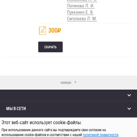
Логинова Л. И.
Пукконен Е. В.
Сиголаева Л. М.
300
₽
наверх
МЫ В СЕТИ
Этот веб-сайт использует cookie-файлы.
КОНТАКТЫ
При использовании данного сайта вы подтверждаете свое согласие на
использование cookie-файлов в соответствии с нашей
политикой приватности
.