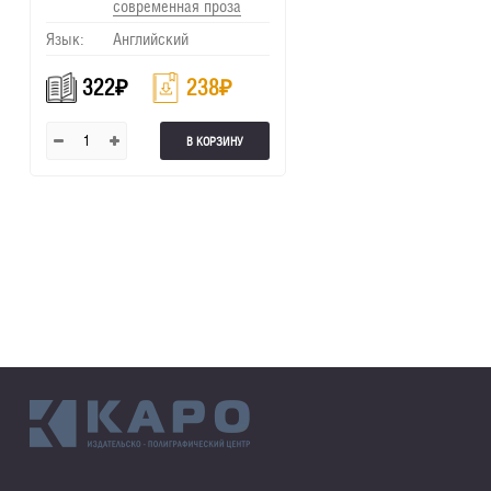
современная проза
Язык:
Английский
322
₽
238
₽
В КОРЗИНУ