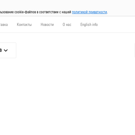
льзование cookie-файлов в соответствии с нашей
политикой приватности
.
тавка
Контакты
Новости
О нас
English info
В