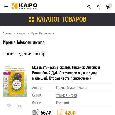
0
КАТАЛОГ ТОВАРОВ
Главная
Авторы
Ирина Муковникова
Ирина Муковникова
Произведения автора
Математические сказки. Лисёнок Хитрик и
Волшебный Дуб. Логические задачки для
малышей. Вторая часть приключений
Автор:
Ирина Муковникова
Серия:
Учимся играя
Язык:
Русский
567
₽
420
₽