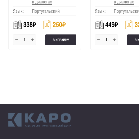
в диалогах
в диалогах
Язык:
Португальский
Язык:
Португальск
338
₽
250
₽
449
₽
3
В КОРЗИНУ
В 