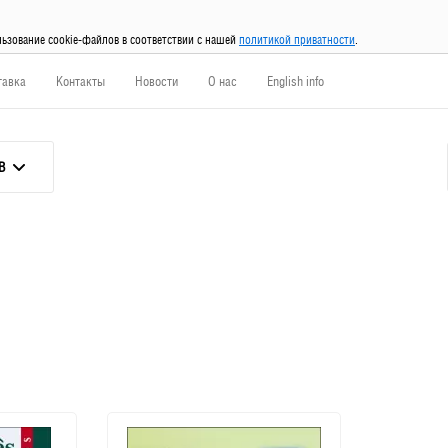
льзование cookie-файлов в соответствии с нашей
политикой приватности
.
тавка
Контакты
Новости
О нас
English info
В