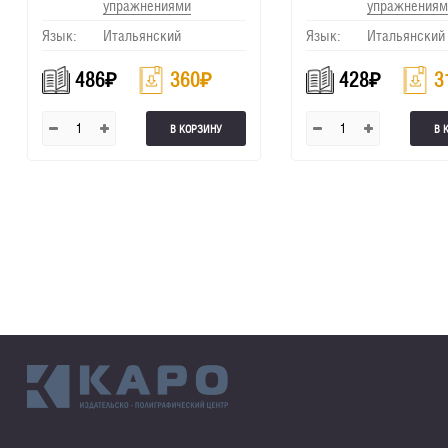
упражнениями
упражнениям
Язык:
Итальянский
Язык:
Итальянский
486
₽
360
₽
428
₽
3
В КОРЗИНУ
В 