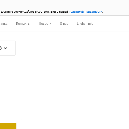
льзование cookie-файлов в соответствии с нашей
политикой приватности
.
тавка
Контакты
Новости
О нас
English info
В