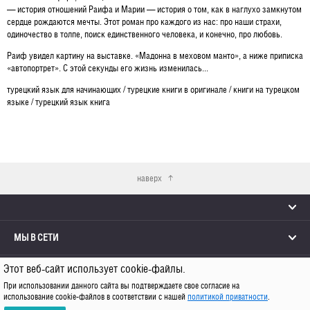
— история отношений Раифа и Марии — история о том, как в наглухо замкнутом
сердце рождаются мечты. Этот роман про каждого из нас: про наши страхи,
одиночество в толпе, поиск единственного человека, и конечно, про любовь.
Раиф увидел картину на выставке. «Мадонна в меховом манто», а ниже приписка
«автопортрет». С этой секунды его жизнь изменилась...
турецкий язык для начинающих / турецкие книги в оригинале / книги на турецком
языке / турецкий язык книга
наверх
МЫ В СЕТИ
Этот веб-сайт использует cookie-файлы.
КОНТАКТЫ
При использовании данного сайта вы подтверждаете свое согласие на
использование cookie-файлов в соответствии с нашей
политикой приватности
.
© 2026 Каро