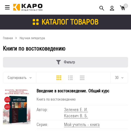
0
КАТАЛОГ ТОВАРОВ
Главная
Научная литература
Книги по востоковедению
Фильтр
Плитка
Подробно
Компактно
Сортировать
30
Введение в востоковедение. Общий курс
30
Книга по востоковедению
60
Автор:
Зеленев Е. И.
Касевич В. Б.
90
Серия:
Мой учитель - книга
150