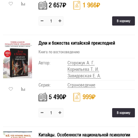
2 657
₽
1 966
₽
В корзину
Духи и божества китайской преисподней
Книга по востоковедению
Автор:
Сторожук А. Г.
Корнильева Т. И.
Завидовская Е. А.
Серия:
Страноведение
5 490
₽
999
₽
В корзину
Китайцы. Особенности национальной психологии