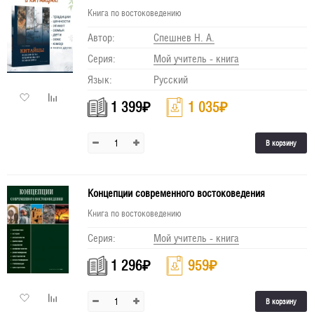
Книга по востоковедению
Автор:
Спешнев Н. А.
Серия:
Мой учитель - книга
Язык:
Русский
1 399
₽
1 035
₽
В корзину
Концепции современного востоковедения
Книга по востоковедению
Серия:
Мой учитель - книга
1 296
₽
959
₽
В корзину