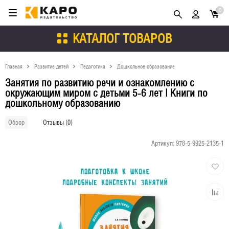
0
КАТАЛОГ ТОВАРОВ
Главная
Развитие детей
Педагогика
Дошкольное образование
Занятия по развитию речи и ознакомлению с
окружающим миром с детьми 5-6 лет | Книги по
дошкольному образованию
Отзывы (0)
Обзор
Артикул:
978-5-9925-2135-1
Добави
в
избран
Добави
к
сравне