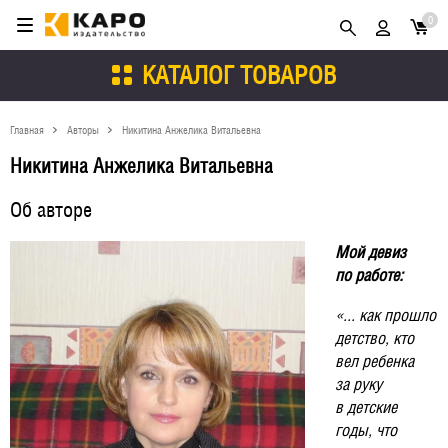
0
КАТАЛОГ ТОВАРОВ
Главная
Авторы
Никитина Анжелика Витальевна
Никитина Анжелика Витальевна
Об авторе
Мой девиз
по работе:
«... как прошло
детство, кто
вел ребенка
за руку
в детские
годы, что