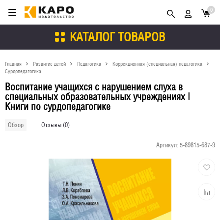
0
КАТАЛОГ ТОВАРОВ
Главная
Развитие детей
Педагогика
Коррекционная (специальная) педагогика
Сурдопедагогика
Воспитание учащихся с нарушением слуха в
специальных образовательных учреждениях |
Книги по сурдопедагогике
Отзывы (0)
Обзор
Артикул:
5-89815-687-9
Добави
в
избран
Добави
к
сравне