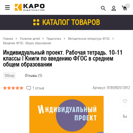
0
КАТАЛОГ ТОВАРОВ
Главная
Развитие детей
Педагогика
Методическая литература ФГОС
Введение ФГОС. Общее образование
Индивидуальный проект. Рабочая тетрадь. 10-11
классы | Книги по введению ФГОС в среднем
общем образовании
Отзывы (1)
Обзор
Артикул:
9785992513912
1 отзыв
Добави
в
избран
Добави
к
сравне