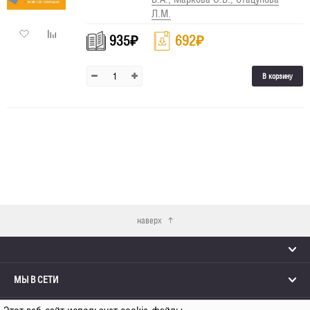
Л.М.
935
₽
692
₽
В корзину
наверх
МЫ В СЕТИ