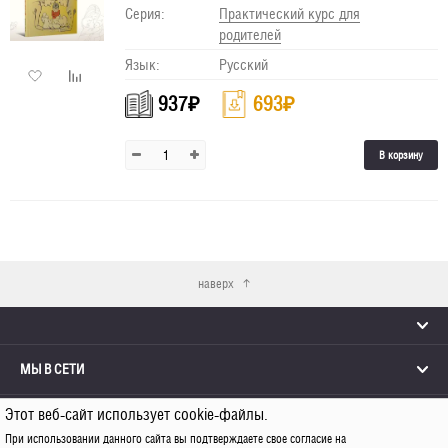
Серия:
Практический курс для
родителей
Язык:
Русский
937
₽
693
₽
В корзину
наверх
МЫ В СЕТИ
Этот веб-сайт использует cookie-файлы.
КОНТАКТЫ
При использовании данного сайта вы подтверждаете свое согласие на