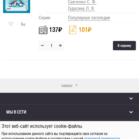
Савченко С. Ф.
Гадасина Л. Я.
Серия:
Популярная логопедия
137
₽
101
₽
В корзину
наверх
МЫ В СЕТИ
Этот веб-сайт использует cookie-файлы.
КОНТАКТЫ
При использовании данного сайта вы подтверждаете свое согласие на
использование cookie-файлов в соответствии с нашей
политикой приватности
.