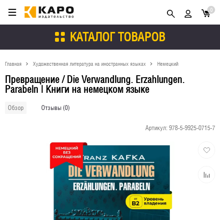
0
КАТАЛОГ ТОВАРОВ
Главная
Художественная литература на иностранных языках
Немецкий
Превращение / Die Verwandlung. Erzahlungen.
Parabeln | Книги на немецком языке
Отзывы (0)
Обзор
Артикул:
978-5-9925-0715-7
Добави
в
избран
Добави
к
сравне