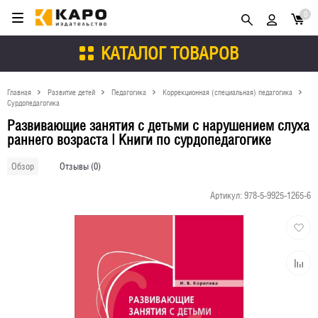
0
КАТАЛОГ ТОВАРОВ
Главная
Развитие детей
Педагогика
Коррекционная (специальная) педагогика
Сурдопедагогика
Развивающие занятия с детьми с нарушением слуха
раннего возраста | Книги по сурдопедагогике
Отзывы (0)
Обзор
Артикул:
978-5-9925-1265-6
Добави
в
избран
Добави
к
сравне